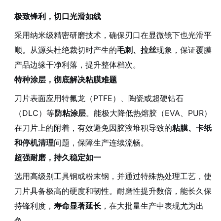
极致锋利，切口光滑如线
采用纳米级精密研磨技术，确保刃口在显微镜下也光滑平
顺。从源头杜绝裁切时产生的
毛刺、拉丝
现象，保证覆膜
产品边缘干净利落，提升整体档次。
特种涂层，彻底解决粘膜难题
刀片表面应用特氟龙（PTFE）、陶瓷或超硬钻石
（DLC）等
防粘涂层
。能极大降低热熔胶（EVA、PUR）
在刀片上的附着，有效避免因胶液堆积导致的
粘膜、卡纸
和停机清理
问题，保障生产连续流畅。
超强耐磨，持久稳定如一
选用高级别工具钢或粉末钢，并通过特殊热处理工艺，使
刀片具备极高的硬度和韧性。耐磨性提升数倍，能长久保
持锋利度，
寿命显著延长
，在大批量生产中表现尤为出
色。