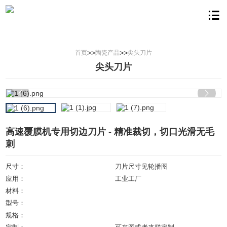
>>
>>
首页
陶瓷产品
尖头刀片
尖头刀片
高速覆膜机专用切边刀片 - 精准裁切，切口光滑无毛
刺
尺寸：
刀片尺寸见轮播图
应用：
工业工厂
材料：
型号：
规格：